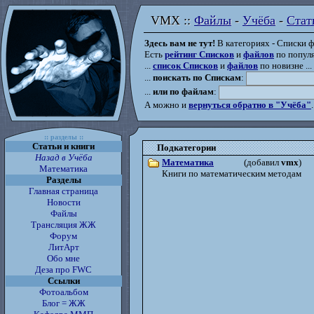
VMX ::
Файлы
-
Учёба
-
Стат
VMX :: Файлы - Учёба - Стат
Здесь вам не тут!
В категориях - Списки фа
Есть
рейтинг Списков
и
файлов
по популя
...
список Списков
и
файлов
по новизне ...
...
поискать по Спискам
:
...
или по файлам
:
А можно и
вернуться обратно в "Учёба"
.
:: разделы ::
Статьи и книги
Подкатегории
Назад в Учёба
Математика
(добавил
vmx
)
Математика
Книги по математическим методам
Разделы
Главная страница
Новости
Файлы
Трансляция ЖЖ
Форум
ЛитАрт
Обо мне
Деза про FWC
Ссылки
Фотоальбом
Блог = ЖЖ