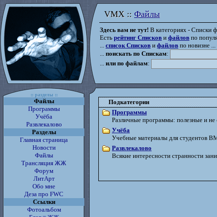
VMX ::
Файлы
VMX :: Файлы
Здесь вам не тут!
В категориях - Списки фа
Есть
рейтинг Списков
и
файлов
по популя
...
список Списков
и
файлов
по новизне ...
...
поискать по Спискам
:
...
или по файлам
:
:: разделы ::
Файлы
Подкатегории
Программы
Программы
Учёба
Различные программы: полезные и не 
Развлекалово
Учёба
Разделы
Учебные материалы для студентов В
Главная страница
Новости
Развлекалово
Файлы
Всякие интересности странности зан
Трансляция ЖЖ
Форум
ЛитАрт
Обо мне
Деза про FWC
Ссылки
Фотоальбом