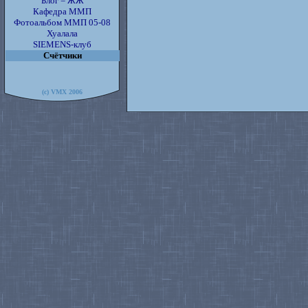
Блог = ЖЖ
Кафедра ММП
Фотоальбом ММП 05-08
Хуалала
SIEMENS-клуб
Счётчики
(c) VMX 2006