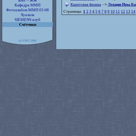
Блог = ЖЖ
Квантовая физика
Лекции Иры Ба
->
Кафедра ММП
Фотоальбом ММП 05-08
Страницы:
1
2
3
4
5
6
7
8
9
10
11
12
13
14
Хуалала
SIEMENS-клуб
Счётчики
(c) VMX 2006