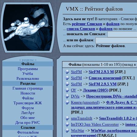
VMX :: Рейтинг файлов
VMX :: Рейтинг файлов
Здесь вам не тут!
В категориях - Списки фа
Есть
рейтинг Списков
и
файлов
по популя
...
список Списков
и
файлов
по новизне ...
...
поискать по Спискам
:
...
или по файлам
:
А вы сейчас здесь:
Рейтинг файлов
.
:: разделы ::
Файлы
Файлы
(показаны 1-10 из 195) (назад в
Программы
SieFM
SieFM 2.9.5 M
[ZIP, ]
->
Учёба
SieFM
Список изменений
[TXT, ]
->
Развлекалово
Разделы
SieFM
SieFM 2.9.5 VM
[ZIP, ]
->
Главная страница
ОУ
Лекции (2005)
[PDF, ]
->
Новости
DjVu
Просмотрщик DjVu - standa
->
Файлы
Книги (unsorted)
Ф.Ф.Дедус & C "
->
Трансляция ЖЖ
задачах аналитического описания 
Форум
[PDF, ]
ЛитАрт
Обо мне
smsTranslitIt
SmsTranslitIt 1.0.2 
->
Деза про FWC
ImTOO 3gp Video Converter
imtoo
->
Ссылки
WinWar
WinWar, разобранная на 
->
Фотоальбом
комментарии)
[TAR.GZ, ]