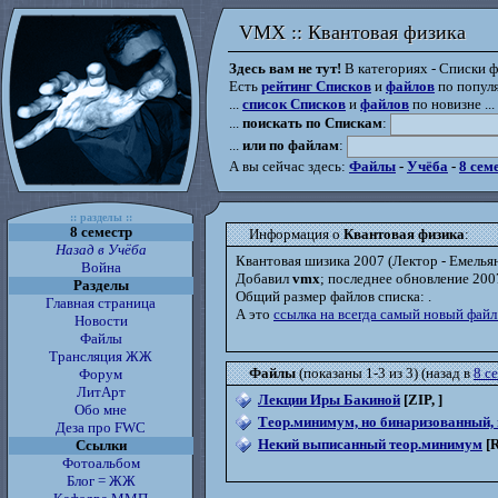
VMX :: Квантовая физика
VMX :: Квантовая физика
Здесь вам не тут!
В категориях - Списки фа
Есть
рейтинг Списков
и
файлов
по популя
...
список Списков
и
файлов
по новизне ...
...
поискать по Спискам
:
...
или по файлам
:
А вы сейчас здесь:
Файлы
-
Учёба
-
8 сем
:: разделы ::
8 семестр
Информация о
Квантовая физика
:
Назад в Учёба
Квантовая шизика 2007 (Лектор - Емелья
Война
Добавил
vmx
; последнее обновление 200
Разделы
Общий размер файлов списка:
.
Главная страница
А это
ссылка на всегда самый новый файл
Новости
Файлы
Трансляция ЖЖ
Файлы
(показаны 1-3 из 3) (назад в
8 с
Форум
ЛитАрт
Лекции Иры Бакиной
[ZIP, ]
Обо мне
Теор.минимум, но бинаризованный, 
Деза про FWC
Некий выписанный теор.минимум
[R
Ссылки
Фотоальбом
Блог = ЖЖ