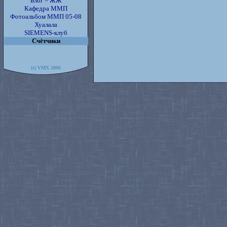
Блог = ЖЖ
Кафедра ММП
Фотоальбом ММП 05-08
Хуалала
SIEMENS-клуб
Счётчики
(c) VMX 2006