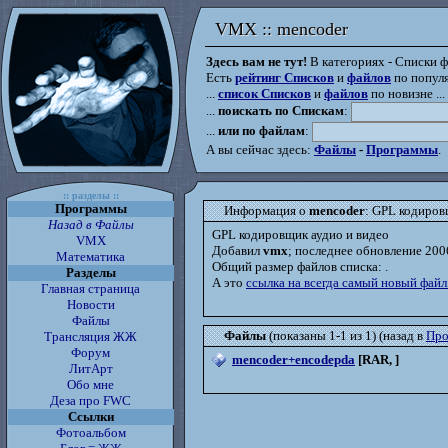
VMX :: mencoder
VMX :: mencoder
Здесь вам не тут!
В категориях - Списки фа
Есть
рейтинг Списков
и
файлов
по популя
...
список Списков
и
файлов
по новизне ...
...
поискать по Спискам
:
...
или по файлам
:
А вы сейчас здесь:
Файлы
-
Программы
.
:: разделы ::
Программы
Информация о
mencoder
: GPL кодиров
Назад в Файлы
GPL кодировщик аудио и видео
VMX
Добавил
vmx
; последнее обновление 200
Математика
Общий размер файлов списка:
.
Разделы
А это
ссылка на всегда самый новый файл
Главная страница
Новости
Файлы
Файлы
(показаны 1-1 из 1) (назад в
Про
Трансляция ЖЖ
Форум
mencoder+encodepda
[RAR, ]
ЛитАрт
Обо мне
Деза про FWC
Ссылки
Фотоальбом