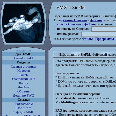
VMX :: SieFM
VMX :: SieFM
Здесь вам не тут!
В категориях - Списки ф
Есть
рейтинг Списков
и
файлов
по популя
...
список Списков
и
файлов
по новизне ...
...
поискать по Спискам
:
...
или по файлам
:
А вы сейчас здесь:
Файлы
-
Программы
:: разделы ::
Для J2ME
Информация о
SieFM
: Файловый мене
Назад в VMX
Эта программа - файловый менеджер для
Разделы
Здесь вы можете посмотреть и версию, с к
Главная страница
Новости
Благодарности:
Файлы
* DiHLoS - написал FileManager x65, он т
Трансляция ЖЖ
* DOMr - за то, что договорился с DiHLo
Форум
* Spider13 - сделал почти весь интерфейс a
ЛитАрт
Обо мне
Легенда обозначений версий:
Деза про FWC
V -
Vista-style
- иконки в стиле Виста.
Ссылки
M -
Multilingual
- включает в себя отлич
Фотоальбом
Блог = ЖЖ
FAQ (вопросы, которые мне задавать не
Кафедра ММП
1. Поддержка инфракрасного порта (IrD