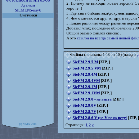
Фотоальбом ММП 05-08
2. Почему не выходят новые версии? Ста
Хуалала
короче :)
SIEMENS-клуб
3. Где взять библиотеки/документацию/с
Счётчики
4. Чем отличаются друг от друга версии V
5. Какие различия между разными верси
Добавил
vmx
; последнее обновление 200
Общий размер файлов списка:
.
А это
ссылка на всегда самый новый файл
Файлы
(показаны 1-10 из 18) (назад в
SieFM 2.9.5 M
[ZIP, ]
SieFM 2.9.5 VM
[ZIP, ]
SieFM 2.9.4M
[ZIP, ]
SieFM 2.9.4VM
[ZIP, ]
SieFM 2.9.1M
[ZIP, ]
SieFM 2.9.1VM
[ZIP, ]
SieFM 2.9.0 - не виста
[ZIP, ]
SieFM 2.9.0V
[ZIP, ]
SieFM 2.8.7V
[ZIP, ]
SieFM 2.8.6 V (не-V пока нету)
[ZIP, ]
(c) VMX 2006
Страницы:
1
2
>