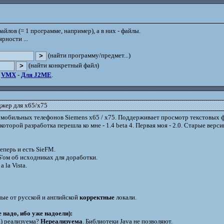
айлов (= 1 программе, например), а в них - файлы.
рности ...
(найти программу/предмет...)
(найти конкретный файл)
-
VMX
-
Для J2ME
.
джер для x65/x75
 мобильных телефонов Siemens x65 / x75. Поддерживает просмотр текстовых ф
оторой разработка перешла ко мне - 1.4 beta 4. Первая моя - 2.0. Старые верси
еперь и есть SieFM.
S'ом об исходниках для доработки.
 la Vista.
ные от русской и английской
корректные
локали.
 надо, ибо уже надоели):
A) реализуема?
Нереализуема
. Библиотеки Java не позволяют.