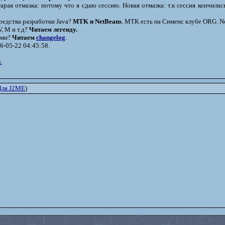
рая отмазка: потому что я сдаю сессию. Новая отмазка: т.к сессия кончилас
редства разработки Java?
MTK и NetBeans
. MTK есть на Сименс клубе ORG. Ne
, M и т.д?
Читаем легенду.
ями?
Читаем
changelog
.
6-05-22 04:45:58.
.
Для J2ME
)