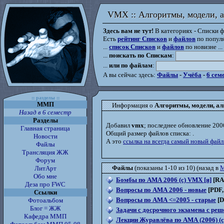
VMX :: Алгоритмы, модели, 
VMX :: Алгоритмы, модели, 
Здесь вам не тут!
В категориях - Списки фа
Есть
рейтинг Списков
и
файлов
по популя
...
список Списков
и
файлов
по новизне ...
...
поискать по Спискам
:
...
или по файлам
:
А вы сейчас здесь:
Файлы
-
Учёба
-
6 сем
:: разделы ::
ММП
Информация о
Алгоритмы, модели, а
Назад в 6 семестр
Разделы
Добавил
vmx
; последнее обновление 200
Главная страница
Общий размер файлов списка:
.
Новости
А это
ссылка на всегда самый новый файл
Файлы
Трансляция ЖЖ
Форум
Файлы
(показаны 1-10 из 10) (назад в
ЛитАрт
Обо мне
Бомбы по АМА 2006 (с) VMX [я]
[RA
Деза про FWC
Вопросы по АМА 2006 - новые
[PDF,
Ссылки
Вопросы по АМА <=2005 - старые
[D
Фотоальбом
Блог = ЖЖ
Задачи с досрочного экзамена с реш
Кафедра ММП
Лекции Журавлёва по АМА (2006) (c