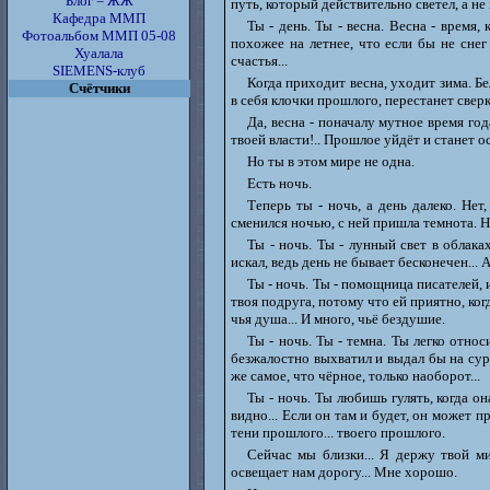
Блог = ЖЖ
путь, который действительно светел, а не
Кафедра ММП
Ты - день. Ты - весна. Весна - время,
Фотоальбом ММП 05-08
похожее на летнее, что если бы не снег
Хуалала
счастья...
SIEMENS-клуб
Когда приходит весна, уходит зима. Б
Счётчики
в себя клочки прошлого, перестанет сверк
Да, весна - поначалу мутное время го
твоей власти!.. Прошлое уйдёт и станет 
Но ты в этом мире не одна.
Есть ночь.
Теперь ты - ночь, а день далеко. Нет
сменился ночью, с ней пришла темнота. Но
Ты - ночь. Ты - лунный свет в облак
искал, ведь день не бывает бесконечен... 
Ты - ночь. Ты - помощница писателей, 
твоя подруга, потому что ей приятно, ког
чья душа... И много, чьё бездушие.
Ты - ночь. Ты - темна. Ты легко отно
безжалостно выхватил и выдал бы на сур
же самое, что чёрное, только наоборот...
Ты - ночь. Ты любишь гулять, когда он
видно... Если он там и будет, он может пр
тени прошлого... твоего прошлого.
Сейчас мы близки... Я держу твой ми
освещает нам дорогу... Мне хорошо.