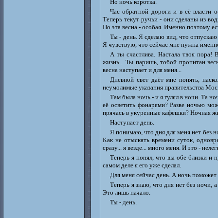
Но ночь коротка.
Час обратной дороги и в её власти о
Теперь текут ручьи - они сделаны из вод
Но эта весна - особая. Именно поэтому ес
Ты - день. Я сделаю вид, что отпускаю 
Я чувствую, что сейчас мне нужна именн
А ты счастлива. Настала твоя пора! 
жизнь... Ты паришь, тобой пропитан вес
весна наступает и для меня...
Дневной свет даёт мне понять, наск
неумолимые указания правительства Моск
Там была ночь - и я гулял в ночи. Та н
её осветить фонарями? Разве ночью мож
прячась в укуренные кафешки? Ночная жиз
Наступает день.
Я понимаю, что дня для меня нет без ноч
Как не отыскать времени суток, одновр
сразу... я везде... много меня. И это - нелег
Теперь я понял, что вы обе близки и 
самом деле я его уже сделал.
Для меня сейчас день. А ночь поможет 
Теперь я знаю, что дня нет без ночи, а
Это лишь начало.
Ты - день.