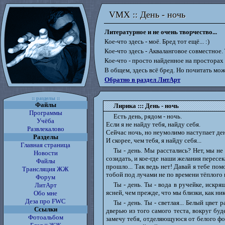
VMX :: День - ночь
VMX :: День - ночь
Литературное и не очень творчество...
Кое-что здесь - моё. Бред тот ещё... :)
Кое-что здесь - Акваланговое совместное. Т
Кое-что - просто найденное на просторах
В общем, здесь всё бред. Но почитать мо
Обратно в раздел ЛитАрт
:: разделы ::
Файлы
Лирика ::: День - ночь
Программы
Есть день, рядом - ночь.
Учёба
Если я не найду тебя, найду себя.
Развлекалово
Сейчас ночь, но неумолимо наступает ден
Разделы
И скорее, чем тебя, я найду себя...
Главная страница
Ты - день. Мы расстались? Нет, мы не
Новости
созидать, и кое-где наши желания пересе
Файлы
прошло... Так ведь нет! Давай я тебе по
Трансляция ЖЖ
тобой под лучами не по времени тёплого 
Форум
Ты - день. Ты - вода в ручейке, искрящ
ЛитАрт
ясней, чем прежде, что мы близки, как ни
Обо мне
Деза про FWC
Ты - день. Ты - светлая... Белый цвет
Ссылки
дверью из того самого теста, вокруг буд
Фотоальбом
замечу тебя, отделяющуюся от белого фон