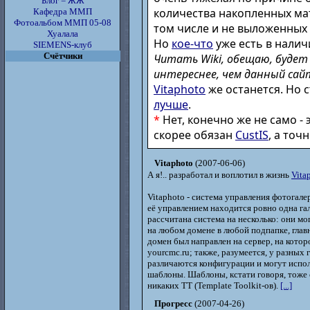
Блог = ЖЖ
количества накопленных ма
Кафедра ММП
Фотоальбом ММП 05-08
том числе и не выложенных 
Хуалала
Но
кое-что
уже есть в налич
SIEMENS-клуб
Счётчики
Читать Wiki, обещаю, будет
интереснее, чем данный сай
Vitaphoto
же останется. Но 
лучше
.
*
Нет, конечно же не само - 
скорее обязан
CustIS
, а точн
Vitaphoto
(2007-06-06)
А я!.. разработал и воплотил в жизнь
Vita
Vitaphoto - система управления фотогале
её управлением находится ровно одна гал
рассчитана система на несколько: они мо
на любом домене в любой подпапке, глав
домен был направлен на сервер, на котор
yourcmc.ru; также, разумеется, у разных 
различаются конфигурации и могут испо
шаблоны. Шаблоны, кстати говоря, тоже
никаких TT (Template Toolkit-ов).
[...]
Прогресс
(2007-04-26)