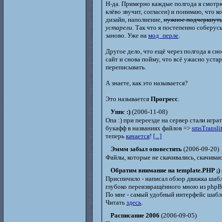
Н-да. Примерно каждые полгода я смотрю 
клёво звучит, согласен) и понимаю, что к
дизайн, наполнение,
нужное подчеркнут
устарели
. Так что я постепенно соберус
заново. Уже на
мод_перле
.
Другое дело, что ещё через полгода я сн
сайт и снова пойму, что всё ужасно устар
переписывать.
А знаете, как это называется?
Это называется
Прогресс
.
Уппс :)
(2006-11-08)
Опа :) при переезде на сервер стали игра
букафф в названиях файлов =>
smsTranslit
теперь
качается
!
[...]
Эммм забыл оповестить
(2006-09-20)
Файлы, которые не скачивались, скачиваю
Обратим внимание на template.PHP ;)
Приспичило - написал обзор движка шабл
глубоко переизвращённого мною из php
По мне - самый удобный интерфейс шабл
Читать
здесь
.
Расписание 2006
(2006-09-05)