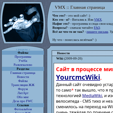
VMX :: Главная страница
VMX :: Главная страница
Что это?
- это мой сайт! :)
Кто это - я?
- Виталик я. Или
VMX
.
Нафиг это?
- программы я сюда свои кладу
Вопросы?
- сначала читайте
FAQ
.
Всё же что-то не так?
-
пишите письма
. У
Ну что - понеслась нелёгкая? :)
:: разделы ::
Файлы
Новости
Программы
Wiki
(2009-09-20)
Учёба
Развлекалово
Сайт в процессе ми
Разделы
Главная страница
YourcmcWiki
.
Новости
Файлы
Данный сайт очевидно устар
Трансляция ЖЖ
Форум
то само
*
так вышло, что я п
ЛитАрт
технологией
MediaWiki
, и и
Обо мне
велосипеда - CMS тихо и не
Деза про FWC
Ссылки
сменилось на переход на Wik
Фотоальбом
очень тяжёлая по причине 