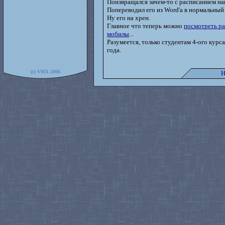
Поизвращался зачем-то с расписанием на
Попереводил его из Word'а в нормальный
Ну его на хрен.
Главное что теперь можно
посмотреть ра
мобилы
...
Разумеется, только студентам 4-ого кур
года.
(c) VMX 2006
Н
--> E-mail: strapon@yourcmc