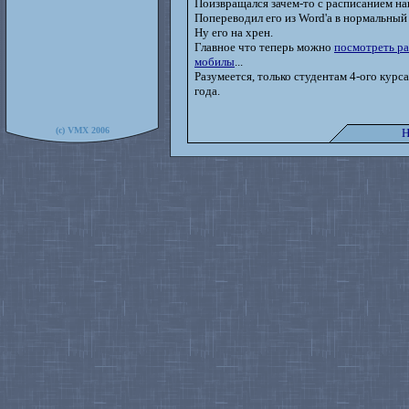
Поизвращался зачем-то с расписанием на
Попереводил его из Word'а в нормальный
Ну его на хрен.
Главное что теперь можно
посмотреть ра
мобилы
...
Разумеется, только студентам 4-ого кур
года.
(c) VMX 2006
Н
--> E-mail: strapon@yourcmc