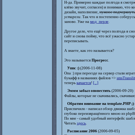
Н-да. Примерно каждые полгода я смотрю 
клёво звучит, согласен) и понимаю, что к
дизайн, наполнение,
нужное подчеркнут
устарели
. Так что я постепенно соберус
заново. Уже на
мод_перле
.
Другое дело, что ещё через полгода я сн
сайт и снова пойму, что всё ужасно устар
переписывать.
А знаете, как это называется?
Это называется
Прогресс
.
Уппс :)
(2006-11-08)
Опа :) при переезде на сервер стали игра
букафф в названиях файлов =>
smsTranslit
теперь
качается
!
[...]
Эммм забыл оповестить
(2006-09-20)
Файлы, которые не скачивались, скачиваю
Обратим внимание на template.PHP ;)
Приспичило - написал обзор движка шабл
глубоко переизвращённого мною из php
По мне - самый удобный интерфейс шабл
Читать
здесь
.
Расписание 2006
(2006-09-05)