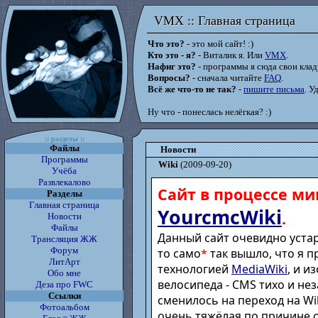
VMX :: Главная страница
VMX :: Главная страница
Что это?
- это мой сайт! :)
Кто это - я?
- Виталик я. Или
VMX
.
Нафиг это?
- программы я сюда свои кладу
Вопросы?
- сначала читайте
FAQ
.
Всё же что-то не так?
-
пишите письма
. У
Ну что - понеслась нелёгкая? :)
:: разделы ::
Файлы
Новости
Программы
Wiki
(2009-09-20)
Учёба
Развлекалово
Сайт в процессе ми
Разделы
Главная страница
YourcmcWiki
.
Новости
Файлы
Данный сайт очевидно устар
Трансляция ЖЖ
Форум
то само
*
так вышло, что я п
ЛитАрт
технологией
MediaWiki
, и и
Обо мне
велосипеда - CMS тихо и не
Деза про FWC
Ссылки
сменилось на переход на Wik
Фотоальбом
очень тяжёлая по причине 