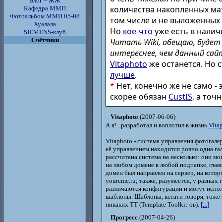
Блог = ЖЖ
количества накопленных ма
Кафедра ММП
Фотоальбом ММП 05-08
том числе и не выложенных 
Хуалала
Но
кое-что
уже есть в налич
SIEMENS-клуб
Счётчики
Читать Wiki, обещаю, будет
интереснее, чем данный сай
Vitaphoto
же останется. Но 
лучше
.
*
Нет, конечно же не само - 
скорее обязан
CustIS
, а точн
Vitaphoto
(2007-06-06)
А я!.. разработал и воплотил в жизнь
Vita
Vitaphoto - система управления фотогале
её управлением находится ровно одна гал
рассчитана система на несколько: они мо
на любом домене в любой подпапке, глав
домен был направлен на сервер, на котор
yourcmc.ru; также, разумеется, у разных 
различаются конфигурации и могут испо
шаблоны. Шаблоны, кстати говоря, тоже
никаких TT (Template Toolkit-ов).
[...]
Прогресс
(2007-04-26)