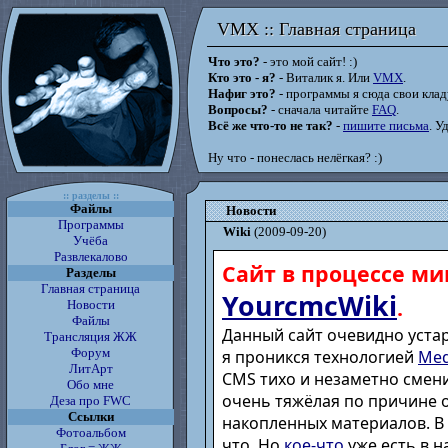
VMX :: Главная страница
VMX :: Главная страница
Что это?
- это мой сайт! :)
Кто это - я?
- Виталик я. Или
VMX
.
Нафиг это?
- программы я сюда свои кладу
Вопросы?
- сначала читайте
FAQ
.
Всё же что-то не так?
-
пишите письма
. У
Ну что - понеслась нелёгкая? :)
:: разделы ::
Файлы
Новости
Программы
Wiki
(2009-09-20)
Учёба
Развлекалово
Сайт в процессе ми
Разделы
Главная страница
YourcmcWiki
.
Новости
Файлы
Данный сайт очевидно устар
Трансляция ЖЖ
Форум
я проникся технологией
Med
ЛитАрт
CMS тихо и незаметно смени
Обо мне
очень тяжёлая по причине 
Деза про FWC
Ссылки
накопленных материалов. В
Фотоальбом
что. Но
кое-что
уже есть в н