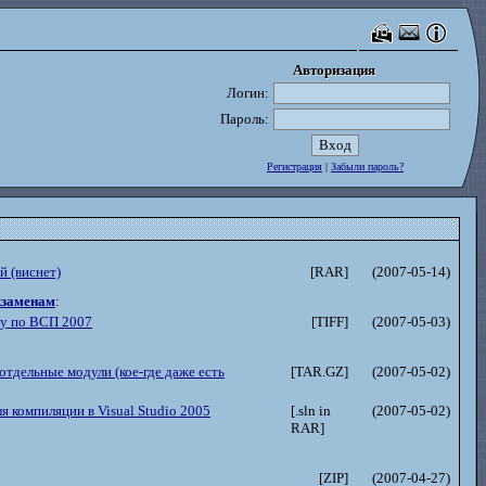
Авторизация
Авторизация
Логин:
Пароль:
Регистрация
|
Забыли пароль?
 (виснет)
[RAR]
(2007-05-14)
кзаменам
:
ту по ВСП 2007
[TIFF]
(2007-05-03)
отдельные модули (кое-где даже есть
[TAR.GZ]
(2007-05-02)
я компиляции в Visual Studio 2005
[.sln in
(2007-05-02)
RAR]
[ZIP]
(2007-04-27)