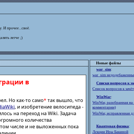
. И прочее...своё.
далять легче ;)
Новые файлы
war_sim
:
war_sim недодебаженный
грации в
Списки вопросов к э
Список вопросов к зачё
WinWar
:
ел. Но как-то само
*
так вышло, что
WinWar, разобранная на 
iaWiki
, и изобретение велосипеда -
комментарии)
лось на переход на Wiki. Задача
WinWar, исправленная дл
огромного количества
 том числе и не выложенных пока
Квантовая физика
:
Лекции Иры Бакиной
аличии.