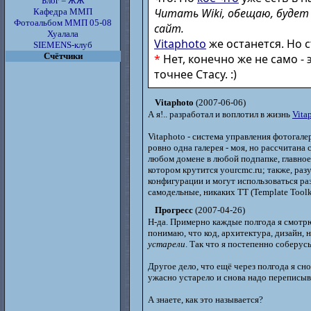
Блог = ЖЖ
Читать Wiki, обещаю, будет
Кафедра ММП
Фотоальбом ММП 05-08
сайт.
Хуалала
Vitaphoto
же останется. Но 
SIEMENS-клуб
Счётчики
*
Нет, конечно же не само -
точнее Стасу. :)
Vitaphoto
(2007-06-06)
А я!.. разработал и воплотил в жизнь
Vita
Vitaphoto - система управления фотогал
ровно одна галерея - моя, но рассчитана 
любом домене в любой подпапке, главное,
котором крутится yourcmc.ru; также, раз
конфигурации и могут использоваться ра
самодельные, никаких TT (Template Toolk
Прогресс
(2007-04-26)
Н-да. Примерно каждые полгода я смотрю н
понимаю, что код, архитектура, дизайн, 
устарели
. Так что я постепенно соберус
Другое дело, что ещё через полгода я сн
ужасно устарело и снова надо переписыв
А знаете, как это называется?