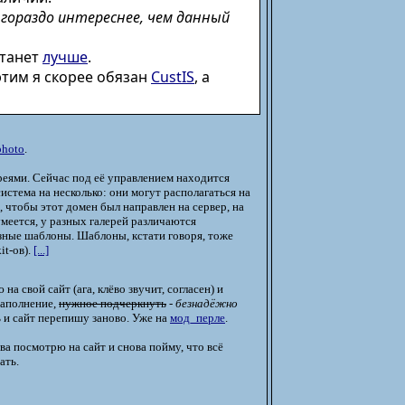
 гораздо интереснее, чем данный
станет
лучше
.
 этим я скорее обязан
CustIS
, а
photo
.
ереями. Сейчас под её управлением находится
система на несколько: они могут располагаться на
 чтобы этот домен был направлен на сервер, на
умеется, у разных галерей различаются
зные шаблоны. Шаблоны, кстати говоря, тоже
it-ов).
[...]
а свой сайт (ага, клёво звучит, согласен) и
наполнение,
нужное подчеркнуть
-
безнадёжно
ь и сайт перепишу заново. Уже на
мод_перле
.
ова посмотрю на сайт и снова пойму, что всё
ать.