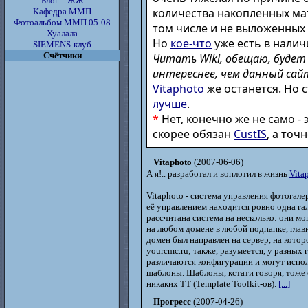
Блог = ЖЖ
количества накопленных ма
Кафедра ММП
Фотоальбом ММП 05-08
том числе и не выложенных 
Хуалала
Но
кое-что
уже есть в налич
SIEMENS-клуб
Счётчики
Читать Wiki, обещаю, будет
интереснее, чем данный сай
Vitaphoto
же останется. Но 
лучше
.
*
Нет, конечно же не само - 
скорее обязан
CustIS
, а точн
Vitaphoto
(2007-06-06)
А я!.. разработал и воплотил в жизнь
Vita
Vitaphoto - система управления фотогале
её управлением находится ровно одна гал
рассчитана система на несколько: они мо
на любом домене в любой подпапке, глав
домен был направлен на сервер, на котор
yourcmc.ru; также, разумеется, у разных 
различаются конфигурации и могут испо
шаблоны. Шаблоны, кстати говоря, тоже
никаких TT (Template Toolkit-ов).
[...]
Прогресс
(2007-04-26)