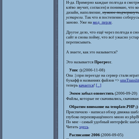
Н-да. Примерно каждые полгода я смотрю 
клёво звучит, согласен) и понимаю, что к
дизайн, наполнение,
нужное подчеркнут
устарели
. Так что я постепенно соберус
заново. Уже на
мод_перле
.
Другое дело, что ещё через полгода я сн
сайт и снова пойму, что всё ужасно устар
переписывать.
А знаете, как это называется?
Это называется
Прогресс
.
Уппс :)
(2006-11-08)
Опа :) при переезде на сервер стали игра
букафф в названиях файлов =>
smsTranslit
теперь
качается
!
[...]
Эммм забыл оповестить
(2006-09-20)
Файлы, которые не скачивались, скачиваю
Обратим внимание на template.PHP ;)
Приспичило - написал обзор движка шабл
глубоко переизвращённого мною из php
По мне - самый удобный интерфейс шабл
Читать
здесь
.
Расписание 2006
(2006-09-05)