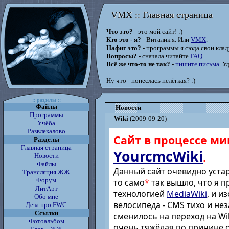
VMX :: Главная страница
VMX :: Главная страница
Что это?
- это мой сайт! :)
Кто это - я?
- Виталик я. Или
VMX
.
Нафиг это?
- программы я сюда свои кладу
Вопросы?
- сначала читайте
FAQ
.
Всё же что-то не так?
-
пишите письма
. У
Ну что - понеслась нелёгкая? :)
:: разделы ::
Файлы
Новости
Программы
Wiki
(2009-09-20)
Учёба
Развлекалово
Сайт в процессе ми
Разделы
Главная страница
YourcmcWiki
.
Новости
Файлы
Данный сайт очевидно устар
Трансляция ЖЖ
Форум
то само
*
так вышло, что я п
ЛитАрт
технологией
MediaWiki
, и и
Обо мне
велосипеда - CMS тихо и не
Деза про FWC
Ссылки
сменилось на переход на Wik
Фотоальбом
очень тяжёлая по причине 