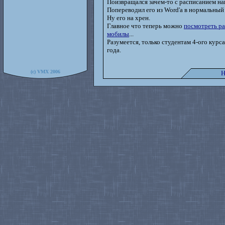
Поизвращался зачем-то с расписанием на
Попереводил его из Word'а в нормальный
Ну его на хрен.
Главное что теперь можно
посмотреть ра
мобилы
...
Разумеется, только студентам 4-ого кур
года.
(c) VMX 2006
Н
--> E-mail: strapon@yourcmc