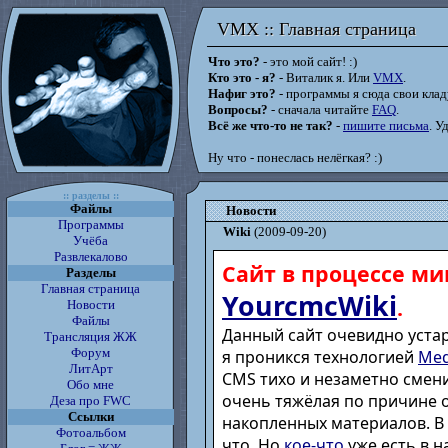
VMX :: Главная страница
VMX :: Главная страница
Что это?
- это мой сайт! :)
Кто это - я?
- Виталик я. Или
VMX
.
Нафиг это?
- программы я сюда свои кладу
Вопросы?
- сначала читайте
FAQ
.
Всё же что-то не так?
-
пишите письма
. У
Ну что - понеслась нелёгкая? :)
:: разделы ::
Файлы
Новости
Программы
Wiki
(2009-09-20)
Учёба
Развлекалово
Сайт в процессе ми
Разделы
Главная страница
YourcmcWiki
.
Новости
Файлы
Данный сайт очевидно устар
Трансляция ЖЖ
Форум
я проникся технологией
Med
ЛитАрт
CMS тихо и незаметно смени
Обо мне
очень тяжёлая по причине 
Деза про FWC
Ссылки
накопленных материалов. В
Фотоальбом
что. Но
кое-что
уже есть в н