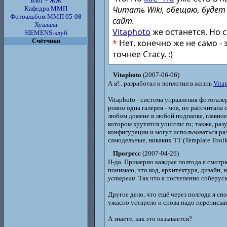
Блог = ЖЖ
Читать Wiki, обещаю, будет
Кафедра ММП
Фотоальбом ММП 05-08
сайт.
Хуалала
Vitaphoto
же останется. Но 
SIEMENS-клуб
Счётчики
*
Нет, конечно же не само -
точнее Стасу. :)
Vitaphoto
(2007-06-06)
А я!.. разработал и воплотил в жизнь
Vita
Vitaphoto - система управления фотогал
ровно одна галерея - моя, но рассчитана 
любом домене в любой подпапке, главное,
котором крутится yourcmc.ru; также, раз
конфигурации и могут использоваться ра
самодельные, никаких TT (Template Toolk
Прогресс
(2007-04-26)
Н-да. Примерно каждые полгода я смотрю н
понимаю, что код, архитектура, дизайн, 
устарели
. Так что я постепенно соберус
Другое дело, что ещё через полгода я сн
ужасно устарело и снова надо переписыв
А знаете, как это называется?