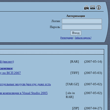
Авторизация
Авторизация
Логин:
Пароль:
Регистрация
|
Забыли пароль?
 (виснет)
[RAR]
(2007-05-14)
кзаменам
:
ту по ВСП 2007
[TIFF]
(2007-05-03)
отдельные модули (кое-где даже есть
[TAR.GZ]
(2007-05-02)
я компиляции в Visual Studio 2005
[.sln in
(2007-05-02)
RAR]
[ZIP]
(2007-04-27)