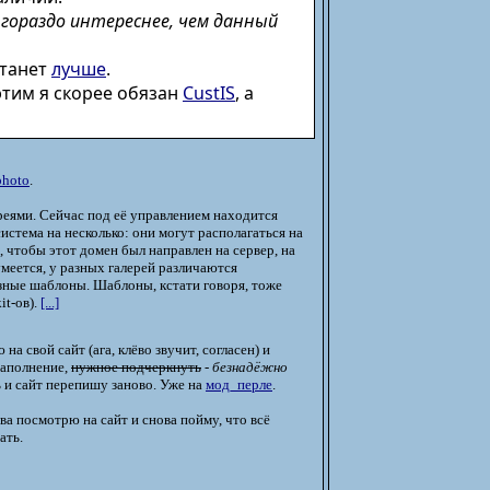
 гораздо интереснее, чем данный
станет
лучше
.
 этим я скорее обязан
CustIS
, а
photo
.
ереями. Сейчас под её управлением находится
система на несколько: они могут располагаться на
 чтобы этот домен был направлен на сервер, на
умеется, у разных галерей различаются
зные шаблоны. Шаблоны, кстати говоря, тоже
it-ов).
[...]
а свой сайт (ага, клёво звучит, согласен) и
наполнение,
нужное подчеркнуть
-
безнадёжно
ь и сайт перепишу заново. Уже на
мод_перле
.
ова посмотрю на сайт и снова пойму, что всё
ать.