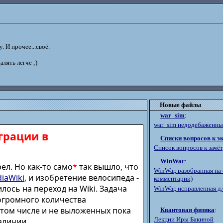
. И прочее...своё.
далять легче ;)
Новые файлы
war_sim
:
war_sim недодебаженный
грации в
Списки вопросов к э
Список вопросов к зачё
WinWar
:
ел. Но как-то само
*
так вышло, что
WinWar, разобранная на 
iaWiki
, и изобретение велосипеда -
комментарии)
лось на переход на Wiki. Задача
WinWar, исправленная дл
огромного количества
 том числе и не выложенных пока
Квантовая физика
:
Лекции Иры Бакиной
аличии.