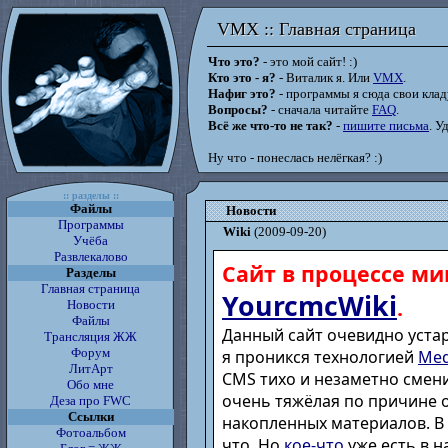
VMX :: Главная страница
VMX :: Главная страница
Что это?
- это мой сайт! :)
Кто это - я?
- Виталик я. Или
VMX
.
Нафиг это?
- программы я сюда свои кладу
Вопросы?
- сначала читайте
FAQ
.
Всё же что-то не так?
-
пишите письма
. У
Ну что - понеслась нелёгкая? :)
:: разделы ::
Файлы
Новости
Программы
Wiki
(2009-09-20)
Учёба
Развлекалово
Сайт в процессе ми
Разделы
Главная страница
YourcmcWiki
.
Новости
Файлы
Данный сайт очевидно устар
Трансляция ЖЖ
Форум
я проникся технологией
Med
ЛитАрт
CMS тихо и незаметно смени
Обо мне
очень тяжёлая по причине 
Деза про FWC
Ссылки
накопленных материалов. В
Фотоальбом
что. Но
кое-что
уже есть в н