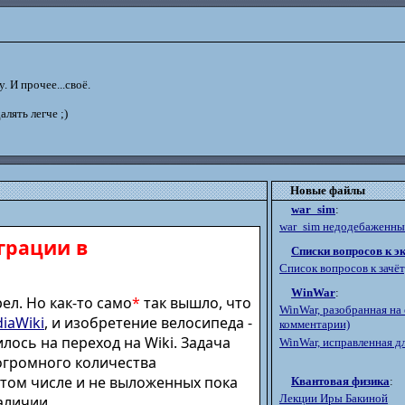
. И прочее...своё.
далять легче ;)
Новые файлы
war_sim
:
war_sim недодебаженный
грации в
Списки вопросов к э
Список вопросов к зачё
WinWar
:
ел. Но как-то само
*
так вышло, что
WinWar, разобранная на 
iaWiki
, и изобретение велосипеда -
комментарии)
лось на переход на Wiki. Задача
WinWar, исправленная дл
огромного количества
 том числе и не выложенных пока
Квантовая физика
:
Лекции Иры Бакиной
аличии.