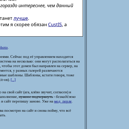
 гораздо интереснее, чем данный
станет
лучше
.
 этим я скорее обязан
CustIS
, а
photo
.
ереями. Сейчас под её управлением находится
система на несколько: они могут располагаться на
 чтобы этот домен был направлен на сервер, на
умеется, у разных галерей различаются
зные шаблоны. Шаблоны, кстати говоря, тоже
it-ов).
[...]
а свой сайт (ага, клёво звучит, согласен) и
наполнение,
нужное подчеркнуть
-
безнадёжно
ь и сайт перепишу заново. Уже на
мод_перле
.
ова посмотрю на сайт и снова пойму, что всё
ать.