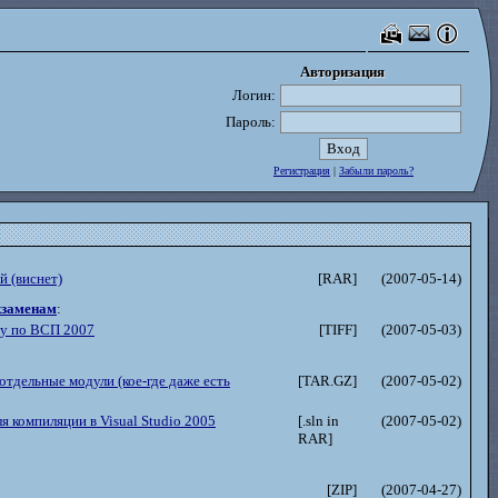
Авторизация
Авторизация
Логин:
Пароль:
Регистрация
|
Забыли пароль?
 (виснет)
[RAR]
(2007-05-14)
кзаменам
:
ту по ВСП 2007
[TIFF]
(2007-05-03)
отдельные модули (кое-где даже есть
[TAR.GZ]
(2007-05-02)
я компиляции в Visual Studio 2005
[.sln in
(2007-05-02)
RAR]
[ZIP]
(2007-04-27)