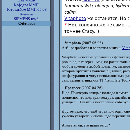
Блог = ЖЖ
Читать Wiki, обещаю, будет
Кафедра ММП
Фотоальбом ММП 05-08
сайт.
Хуалала
Vitaphoto
же останется. Но 
SIEMENS-клуб
Счётчики
*
Нет, конечно же не само -
точнее Стасу. :)
Vitaphoto
(2007-06-06)
А я!.. разработал и воплотил в жизнь
Vita
Vitaphoto - система управления фотогал
ровно одна галерея - моя, но рассчитана 
любом домене в любой подпапке, главное,
котором крутится yourcmc.ru; также, раз
конфигурации и могут использоваться ра
самодельные, никаких TT (Template Toolk
Прогресс
(2007-04-26)
Н-да. Примерно каждые полгода я смотрю н
понимаю, что код, архитектура, дизайн, 
устарели
. Так что я постепенно соберус
Другое дело, что ещё через полгода я сн
ужасно устарело и снова надо переписыв
А знаете, как это называется?